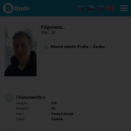
Find out
what's
under
the
mask.
Social
Filipmelic…
and
Man, 29
dating
network.
Hlavní město Praha - Česko
Characteristics
Height:
174
Weight:
75
Hair:
Tmavě blond
Eyes:
Zelené