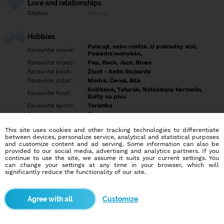
Love and relationships
Status:
Empty
Hobbies
Policajt, nebo rošťák, U pokladny stál,
Favourite movie:
Poslední mohykán,
Favourite music:
Pop, Rock, Jazz, Blues
Favourite book:
Život - Keith Richards
Favourite color:
Modrá, Černá, Bílá
Svíčková, Tatarák, Nakládaný hermelín,
Favourite food:
Buřty na pivu
Favourite sport:
Turistika
Pet:
Pes
Idol:
Keith Richards
This site uses cookies and other tracking technologies to differentiate
between devices, personalize service, analytical and statistical purposes
and customize content and ad serving. Some information can also be
Education/Employment
provided to our social media, advertising and analytics partners. If you
Education:
Highschool
continue to use the site, we assume it suits your current settings. You
can change your settings at any time in your browser, which will
Profession:
Employee
significantly reduce the functionality of our site.
Hobbies
Customize
Rád poslouchám hudbu, vařím, a brousím nože. A pak se věnuji i
své domácnosti :-). Mám rád, když mohu přijít domů z práce a
tam na mě čeká žena s úsměvem od ucha k uchu. Rád potom s
ženou chodím po venku - do kina, do divadla, na pizzu, prostě