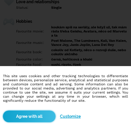
Love and relationships
Status:
Single
Hobbies
koukám spíš na seriály, ale když už, tak mám
Favourite movie:
ráda třeba Geishu, Avatara, něco od Marvelu
a ta
Post Malone, The Lumineers, Kali, Van Halen,
Favourite music:
Vance Joy, Janis Joplin, Lana Del Rey
cokoliv od Kotlety, něco o rozvoji duše, nebo
Favourite book:
cokoliv akčního
Favourite color:
černá, hořčicová a khaki
Favourite food:
sushi, rizoto, řízek
ráda se kouknu na fotbal, nebo vylezu
Favourite sport:
nějakou skálu
This site uses cookies and other tracking technologies to differentiate
Pet:
počítá se i dobytek jako domácí mazlíček?
between devices, personalize service, analytical and statistical purposes
and customize content and ad serving. Some information can also be
Idol:
každej kdo v životě něčeho dosáhnul
provided to our social media, advertising and analytics partners. If you
continue to use the site, we assume it suits your current settings. You
can change your settings at any time in your browser, which will
Education/Employment
significantly reduce the functionality of our site.
Education:
Highschool
Profession:
Employee
Customize
Hobbies
ráda si přečtu nějakou fajnovou knížku, nebo jen odpočívám u