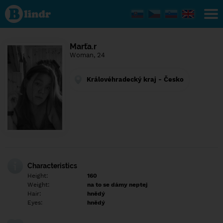
Find out
what's
under
the
mask.
Social
Marťa.r
and
Woman, 24
dating
network.
Královéhradecký kraj - Česko
Characteristics
Height:
160
Weight:
na to se dámy neptej
Hair:
hnědý
Eyes:
hnědý