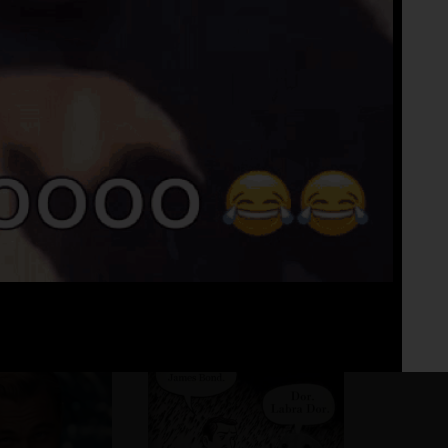
Fo
No 
toto tu už robí
jednej hodzina
m riešim ??
spanku chyba dalsej
zase…