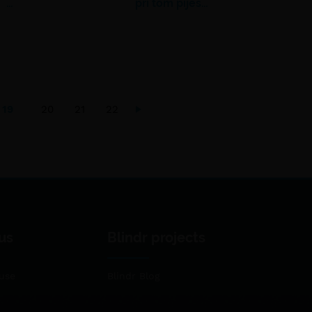
…
pri tom piješ…
19
20
21
22
us
Blindr projects
use
Blindr Blog