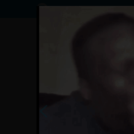
Status
User423636729,
31/07/2023 -
16:24
Statuses
Tvrdý mazlíček >
zasa
HECKL
se…
SFP9