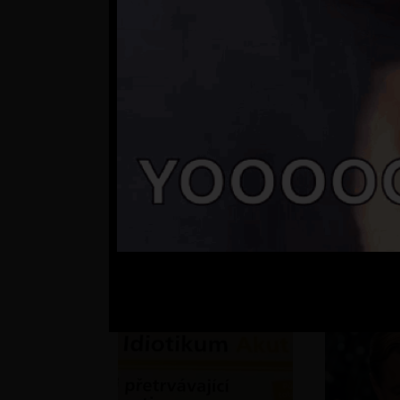
?
Ale čo sa 
??? ide