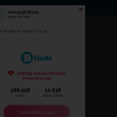
s
Statuses
News
User423636729
Read 16749x
og in to
Blindr
t: len aby to aj bolo či sa aj…
Dating social network
Online blind date
586,958
10,638
Remember login
users
dates today
I want to try it out