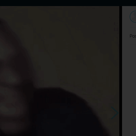
Home
Dating
Users
Discussion
L
Pos
ER&KOCH-
Mishel3290 >
pche
_9x19 >
?
nevšímaj…