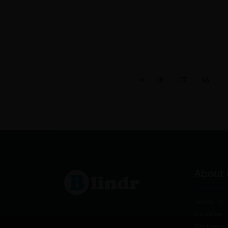
16
17
18
About 
Terms of 
Cookies
Partners