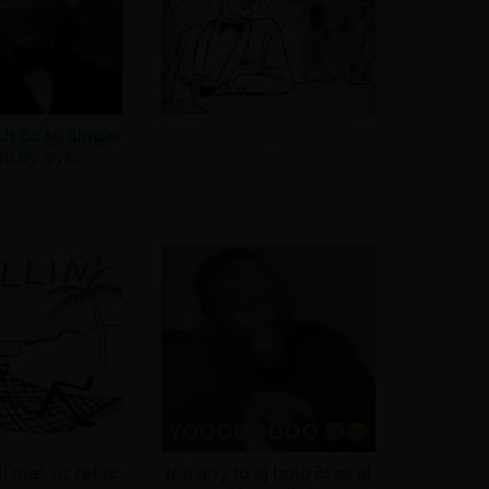
h čo sú single
...
li by byť…
i mas uz relax
len aby to aj bolo či sa aj