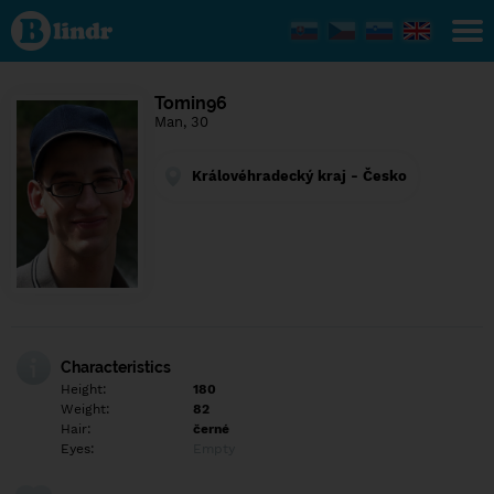
Find out
what's
under
the
mask.
Social
Tomin96
and
Man, 30
dating
network.
Královéhradecký kraj - Česko
Characteristics
Height:
180
Weight:
82
Hair:
černé
Eyes:
Empty