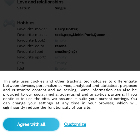
Love and relationships
Status:
Single
Hobbies
Favourite movie:
Harry Potter,
Favourite music:
rock,pop,,Linkin Park,Queen
Favourite book:
Empty
Favourite color:
zelená
Favourite food:
smažený sýr
Favourite sport:
Empty
Pet:
Empty
Idol:
Empty
This site uses cookies and other tracking technologies to differentiate
Education/Employment
between devices, personalize service, analytical and statistical purposes
Education:
Elementary
and customize content and ad serving. Some information can also be
provided to our social media, advertising and analytics partners. If you
Profession:
Empty
continue to use the site, we assume it suits your current settings. You
can change your settings at any time in your browser, which will
significantly reduce the functionality of our site.
Hobbies
Zájmy: hudba, kino, historie, výlety, počítačové hry, četba knih,
rád čtu dobrodružné knížky, historické a detektivky, Občas se
Customize
rád podívám na nějaký pěkný film nebo seriál. Také rád chodím
na procházky do přírody je to příjemný relax a poznávám nová
místa.