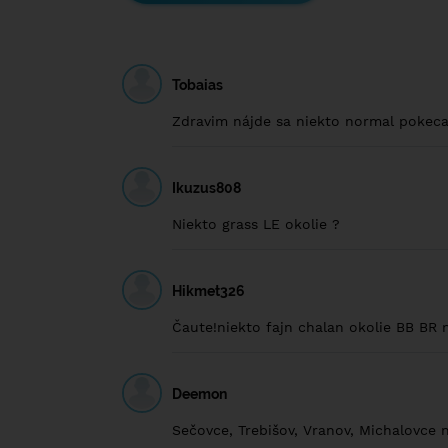
Tobaias
Zdravim nájde sa niekto normal pokeca
Ikuzus808
Niekto grass LE okolie ?
Hikmet326
Čaute!niekto fajn chalan okolie BB BR 
Deemon
Sečovce, Trebišov, Vranov, Michalovce 