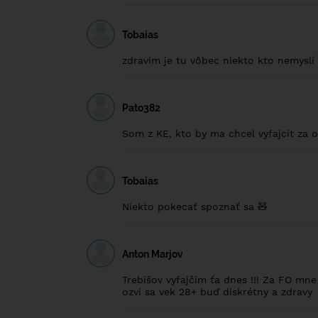
Tobaias
zdravim je tu vôbec niekto kto nemysl
Pato382
Som z KE, kto by ma chcel vyfajcit z
Tobaias
Niekto pokecať spoznať sa 🧸
Anton Marjov
Trebišov vyfajčim ťa dnes !!! Za FO mn
ozvi sa vek 28+ buď diskrétny a zdravy