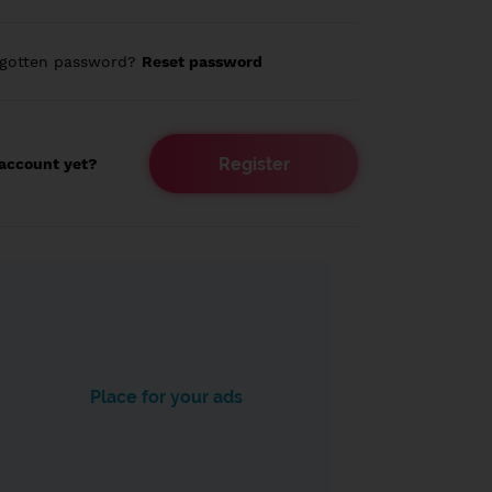
rgotten password?
Reset password
Register
account yet?
Place for your ads