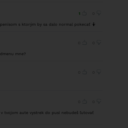
1
0
í penisom s ktorým by sa dalo normal pokecať 🤷
0
0
a odmenu mne?
0
0
0
0
e v tvojom aute vystrek do pusi nebudeš ľutovať