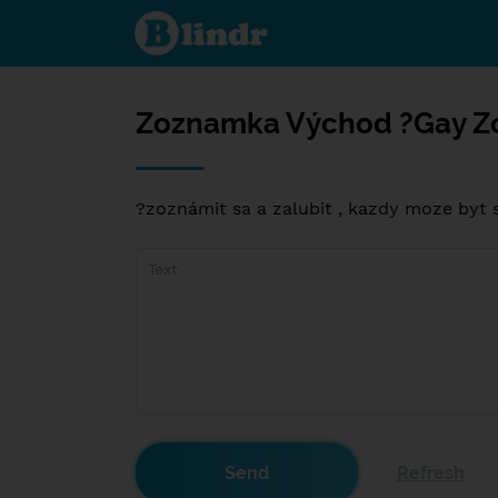
Zoznamka
Východ ?
Gay
Zoznamka
Zoznamka Východ ?Gay 
?zoznámit sa a zalubit , kazdy moze byt 