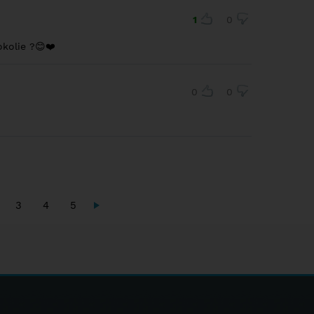
1
0
okolie ?😊❤️
0
0
3
4
5