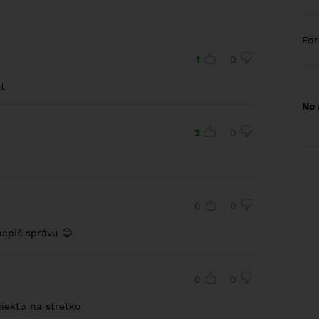
Fo
1
0
ť
No 
2
0
0
0
napíš správu 😊
0
0
niekto na stretko