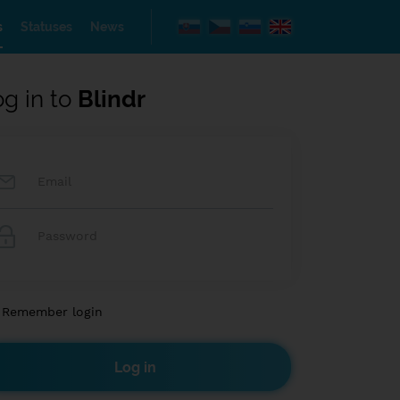
s
Statuses
News
og in to
Blindr
Remember login