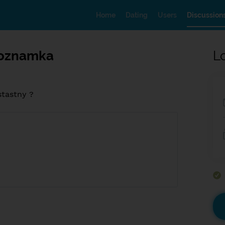
Home
Dating
Users
Discussion
Zoznamka
L
stastny ?