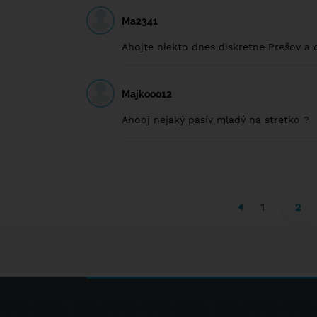
Ma2341
Ahojte niekto dnes diskretne Prešov a 
Majkooo12
Ahooj nejaký pasív mladý na stretko ?
1
2